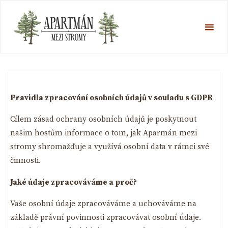
Skip
Apartmán
to
mezi
content
GDPR
stromy
ACCOMMODATION
HOME
UNCATEGORIZED
GDPR
IN GIANT
MOUNTAINS
Pravidla zpracování osobních údajů v souladu s GDPR
Cílem zásad ochrany osobních údajů je poskytnout
našim hostům informace o tom, jak Aparmán mezi
stromy shromažďuje a využívá osobní data v rámci své
činnosti.
Jaké údaje zpracováváme a proč?
Vaše osobní údaje zpracováváme a uchováváme na
základě právní povinnosti zpracovávat osobní údaje.